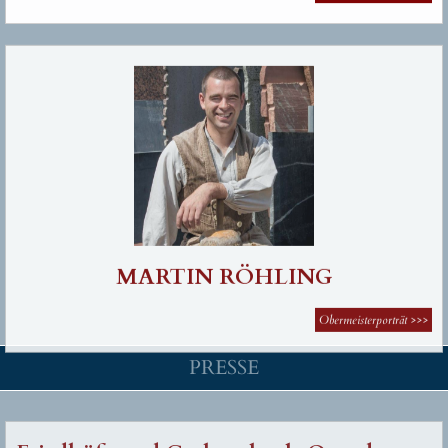
MARTIN RÖHLING
Obermeisterporträt
>>>
PRESSE
Friedhöfe und Grabmale als Orte der