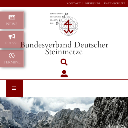
KONTAKT
|
IMPRESSUM
|
DATENSCHUTZ

NEWS

Bundesverband Deutscher
PRESSE
Steinmetze


TERMINE
