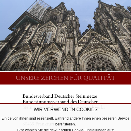
UNSERE ZEICHEN FÜR QUALITÄT
Bundesverband Deutscher Steinmetze
Bundesinnungsverband des Deutschen
Steinmetz- und Steinbildhauerhandwerks
WIR VERWENDEN COOKIES
Weißkirchener Weg 16
Einige von ihnen sind essenziell, während andere Ihnen einen besseren Service
60439 Frankfurt am Main
bereitstellen.
Bitte wählen Sie die gewünschten Cookie-Einstellungen aus: