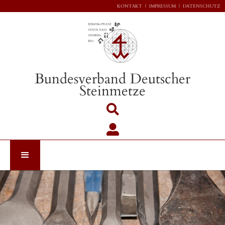
KONTAKT
|
IMPRESSUM
|
DATENSCHUTZ
Bundesverband Deutscher
Steinmetze

