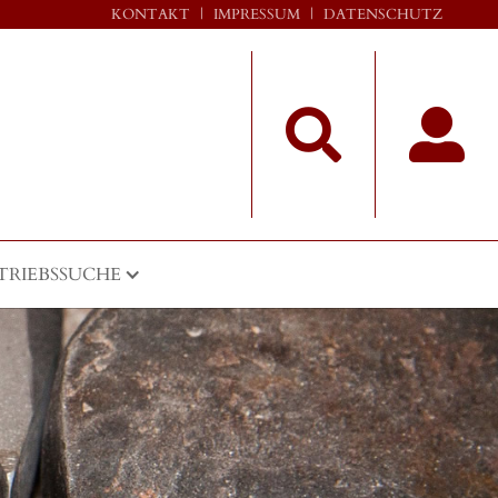
KONTAKT
|
IMPRESSUM
|
DATENSCHUTZ


TRIEBSSUCHE