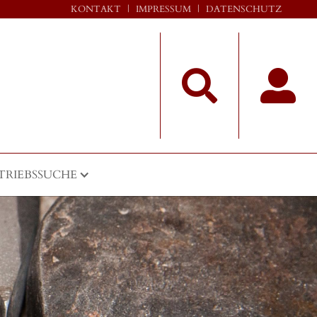
KONTAKT
|
IMPRESSUM
|
DATENSCHUTZ


TRIEBSSUCHE