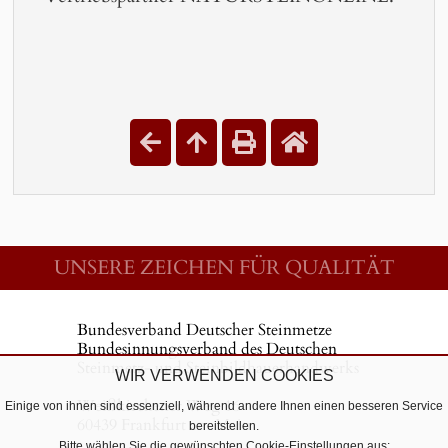
UNSERE ZEICHEN FÜR QUALITÄT
Bundesverband Deutscher Steinmetze
Bundesinnungsverband des Deutschen
Steinmetz- und Steinbildhauerhandwerks
WIR VERWENDEN COOKIES
Weißkirchener Weg 16
Einige von ihnen sind essenziell, während andere Ihnen einen besseren Service
60439 Frankfurt am Main
bereitstellen.
Bitte wählen Sie die gewünschten Cookie-Einstellungen aus: