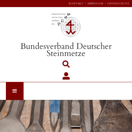
KONTAKT
|
IMPRESSUM
|
DATENSCHUTZ
Bundesverband Deutscher
Steinmetze

